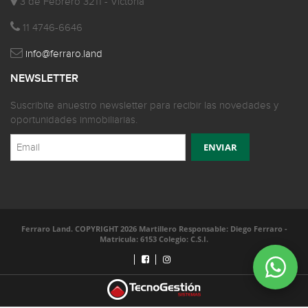
3 de Febrero 3211 - Victoria
11 4746-6646
info@ferraro.land
NEWSLETTER
Suscribite anuestro newsletter para recibir las novedades y
oportunidades inmobiliarias.
Ferraro Land. COPYRIGHT 2026 Martillero Responsable: Diego Ferraro -
Matricula: 6153 Colegio: C.S.I.