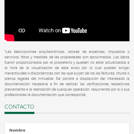
*Las descripciones arquitectónicas, valores de expensas, impuestos o
servicios, fotos y medidas de las propiedades son aproximados. Los datos
fueron proporcionados por el propietario y pueden no estar actualizados a
la hora de la visualización de este aviso por lo cual pueden arrojar
inexactitudes o discordancias con las que surjan de los las facturas, títulos o
planos legales del inmueble. Se pondrá a disposición del interesado la
documentación necesaria a fin de realizar las verificaciones respectivas
previamente a la realización de cualquier operación, requiriendo por sí o sus
profesionales la documentación que corresponda.
CONTACTO
Nombre