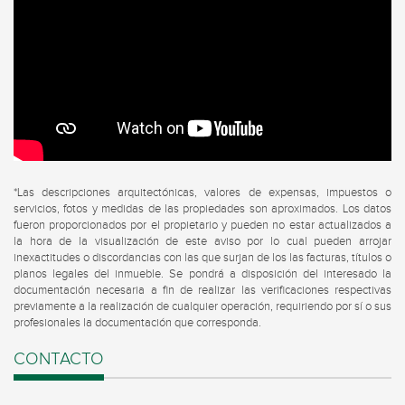
*Las descripciones arquitectónicas, valores de expensas, impuestos o
servicios, fotos y medidas de las propiedades son aproximados. Los datos
fueron proporcionados por el propietario y pueden no estar actualizados a
la hora de la visualización de este aviso por lo cual pueden arrojar
inexactitudes o discordancias con las que surjan de los las facturas, títulos o
planos legales del inmueble. Se pondrá a disposición del interesado la
documentación necesaria a fin de realizar las verificaciones respectivas
previamente a la realización de cualquier operación, requiriendo por sí o sus
profesionales la documentación que corresponda.
CONTACTO