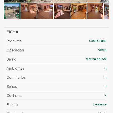
FICHA
Casa Chalet
Producto
Venta
Operación
Marina del Sol
Barrio
6
Ambientes
5
Dormitorios
5
Baños
2
Cocheras
Excelente
Estado