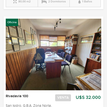
80,00 m2
2 Dormitorios
1 Baños
Oficina
Rivadavia 100
U$S 32.000
VENTA
San Isidro, G.B.A. Zona Norte,