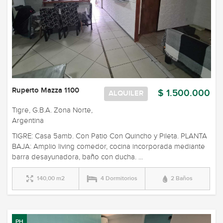
Ruperto Mazza 1100
$ 1.500.000
ALQUILER
Tigre, G.B.A. Zona Norte,
Argentina
TIGRE: Casa 5amb. Con Patio Con Quincho y Pileta. PLANTA
BAJA: Amplio living comedor, cocina incorporada mediante
barra desayunadora, baño con ducha. ...
140,00 m2
4 Dormitorios
2 Baños
PH