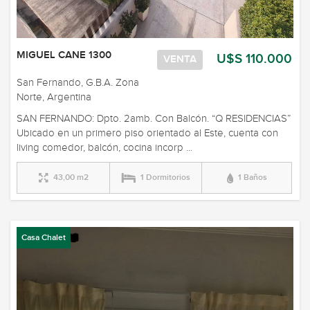
MIGUEL CANE 1300
U$S 110.000
VENTA
San Fernando, G.B.A. Zona
Norte, Argentina
SAN FERNANDO: Dpto. 2amb. Con Balcón. “Q RESIDENCIAS”
Ubicado en un primero piso orientado al Este, cuenta con
living comedor, balcón, cocina incorp ...
43,00 m2
1 Dormitorios
1 Baños
Casa Chalet